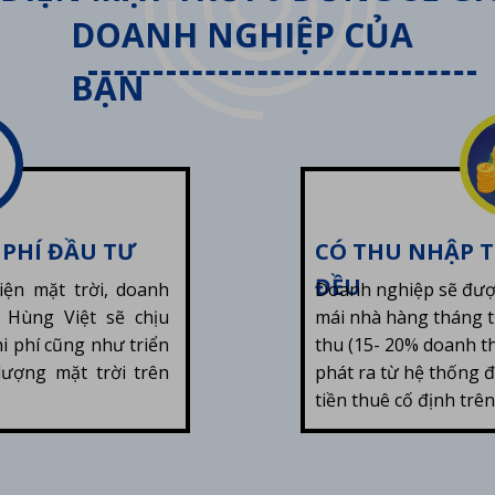
DOANH NGHIỆP CỦA
BẠN
 PHÍ ĐẦU TƯ
CÓ THU NHẬP 
ĐỀU
iện mặt trời, doanh
Doanh nghiệp sẽ được
 Hùng Việt sẽ chịu
mái nhà hàng tháng t
i phí cũng như triển
thu (15- 20% doanh th
lượng mặt trời trên
phát ra từ hệ thống 
tiền thuê cố định trê