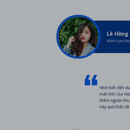
Lê Hồng
Khách sạn Del
Nhờ biết đến dự
mặt trời của Hù
thêm nguồn thu 
này quả thật rất 