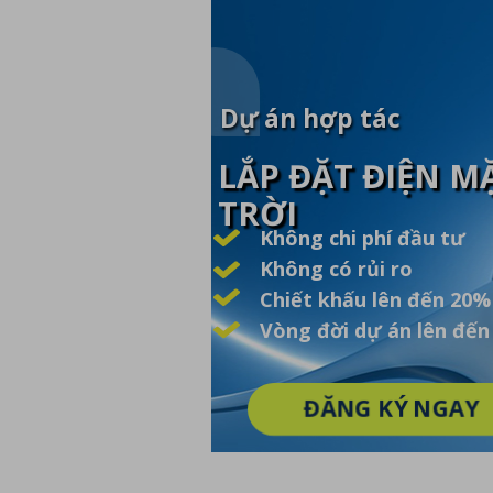
Dự án hợp tác
LẮP ĐẶT ĐIỆN M
TRỜI
Không chi phí đầu tư
Không có rủi ro
Chiết khấu lên đến 20%
Vòng đời dự án lên đến
ĐĂNG KÝ NGAY