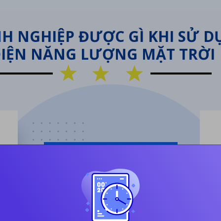
H NGHIỆP ĐƯỢC GÌ KHI SỬ 
IỆN NĂNG LƯỢNG MẶT TRỜI
Sử 
ảng
giá
hòa
nâng
Giảm phát thải CO2, góp phần
bảo vệ môi trường đồng thời
giảm tiếng ồn khi trời mưa.