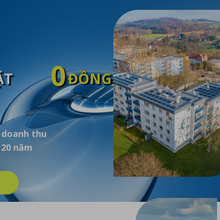
0
ẶT
ĐỒNG
 doanh thu
 20 năm