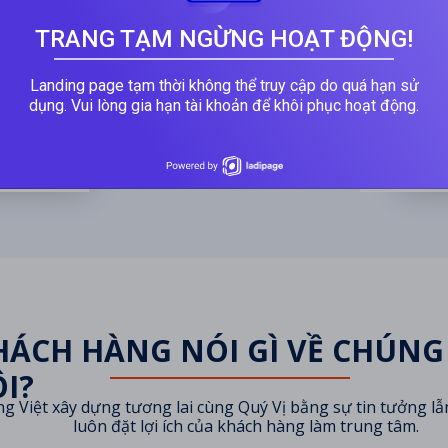
TRANG TẠM NGỪNG HOẠT ĐỘNG!
Landing page tạm thời không thể truy cập do quá hạn sử
Hết thời h
nhà và bảo
dụng. Vui lòng gia hạn tài khoản để khôi phục hoạt động.
giao lại h
 tối đa công
mức giá 1.
doanh thu 
HÁCH HÀNG NÓI GÌ VỀ CHÚNG
ÔI?
g Việt xây dựng tương lai cùng Quý Vị bằng sự tin tưởng lẫ
luôn đặt lợi ích của khách hàng làm trung tâm.