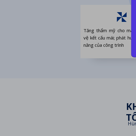
Tăng thẩm mỹ cho mái 
vệ kết cấu mái; phát huy
năng của công trình
K
T
Hùn