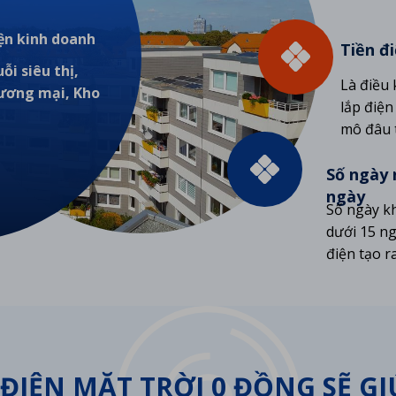
ện kinh doanh
Tiền đ
ỗi siêu thị,
Là điều 
ương mại, Kho
lắp điện
mô đâu 
Số ngày 
ngày
Số ngày k
dưới 15 ng
điện tạo ra
 ĐIỆN MẶT TRỜI 0 ĐỒNG SẼ G