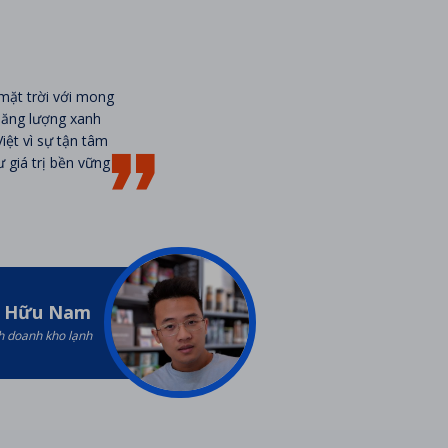
mặt trời với mong
năng lượng xanh
ệt vì sự tận tâm
 giá trị bền vững
 Hữu Nam
h doanh kho lạnh