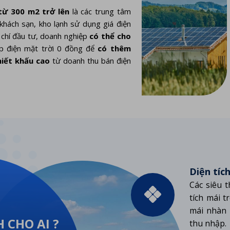
từ 300 m2 trở lên
là các trung tâm
 khách sạn, kho lạnh sử dụng giá điện
 chí đầu tư, doanh nghiệp
có thể cho
ắp điện mặt trời 0 đồng để
có thêm
hiết khấu cao
từ doanh thu bán điện
Diện tíc
Các siêu t
tích mái 
mái nhàn 
 CHO AI ?
thu nhập.